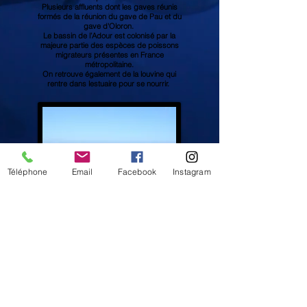
Plusieurs affluents dont les gaves réunis
formés de la réunion du gave de Pau et du
gave d'Oloron.
Le bassin de l’Adour est colonisé par la
majeure partie des espèces de poissons
migrateurs présentes en France
métropolitaine.
On retrouve également de la louvine qui
rentre dans lestuaire pour se nourrir.
Téléphone
Email
Facebook
Instagram