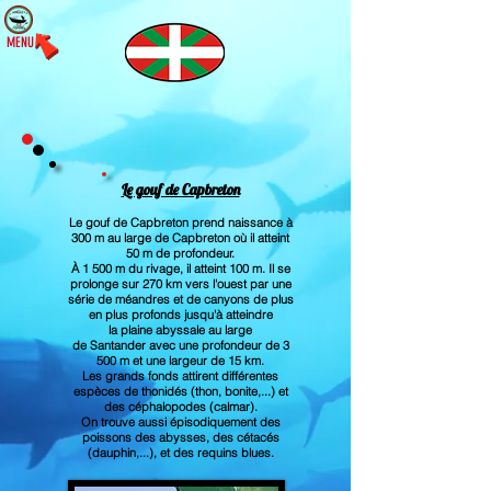
MENU
Le gouf de Capbreton
Le gouf de Capbreton prend naissance à
300 m au large de Capbreton où il atteint
50 m de profondeur.
À 1 500 m du rivage, il atteint 100 m. Il se
prolonge sur 270 km vers l'ouest par une
série de méandres et de canyons de plus
en plus profonds jusqu'à atteindre
la
plaine abyssale
au large
de
Santander
avec une profondeur de 3
500 m et une largeur de 15 km.
Les grands fonds attirent différentes
espèces de thonidés (thon, bonite,...) et
des céphalopodes (calmar).
On trouve aussi épisodiquement des
poissons des abysses, des cétacés
(
dauphin
,...), et des requins blues.