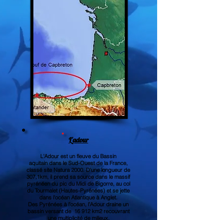
L'adour
L'Adour est un
fleuve
du
Bassin
aquitain
dans le Sud-Ouest de la
France
,
classé site
Natura 2000
. D'une longueur de
307,1km, il prend sa source dans le massif
pyrénéen du
pic du Midi de Bigorre
, au
col
du Tourmalet
(
Hautes-Pyrénées
) et se jette
dans l'
océan Atlantique
à
Anglet
.
Des Pyrénées à l’océan, l’Adour draine un
bassin versant de 16 912 km2 recouvrant
une multiplicité de milieux.